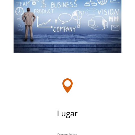

Lugar
Pamplona